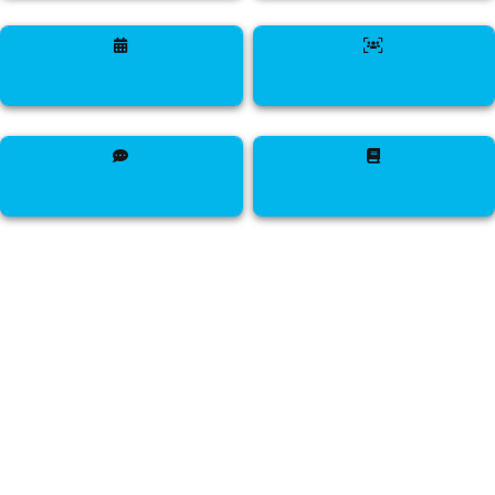
passer aux créatifs
intuition
vurilani
interactive