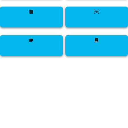
passer aux créatifs
intuition
vurilani
interactive