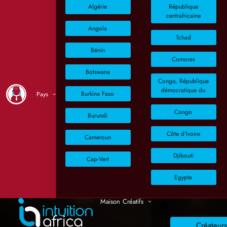
Algérie
République
centrafricaine
Angola
Tchad
Bénin
Comores
Botswana
Congo, République
démocratique du
Burkina Faso
Pays
Congo
Burundi
Côte d'Ivoire
Cameroun
Djibouti
Cap-Vert
Egypte
Maison
Créatifs
Créateur