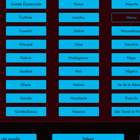
Guinée Équatoriale
Kenya
Mayotte
Érythrée
Lesotho
Maroc
Eswatini
Libéria
Mozambiqu
Ethiopie
Libye
Namibie
Gabon
Madagascar
Niger
Gambie
Mali
Nigeria
Ghana
Malawi
Ile de la Réu
Guinée
Mauritanie
Rwanda
Guinée-Bissau
Maurice
São Tomé et Pr
s de mode
Talent